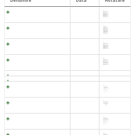
Denumire
Data
Hotatare