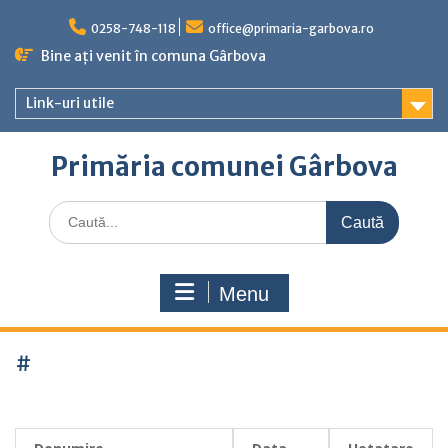
Skip
to
0258-748-118
office@primaria-garbova.ro
content
Bine ați venit în comuna Gârbova
Link-uri utile
Primăria comunei Gârbova
Caută
for:
Menu
#