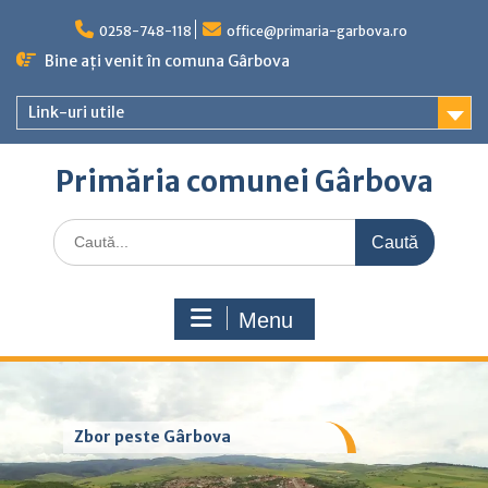
Skip
to
0258-748-118
office@primaria-garbova.ro
content
Bine ați venit în comuna Gârbova
Link-uri utile
Primăria comunei Gârbova
Caută
for:
Menu
Zbor peste Gârbova