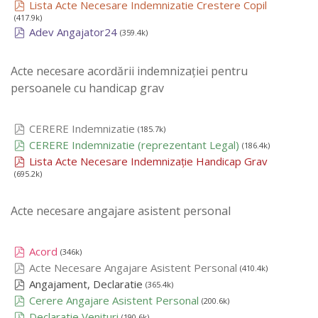
Lista Acte Necesare Indemnizatie Crestere Copil
(417.9k)
Adev Angajator24
(359.4k)
Acte necesare acordării indemnizației pentru
persoanele cu handicap grav
CERERE Indemnizatie
(185.7k)
CERERE Indemnizatie (reprezentant Legal)
(186.4k)
Lista Acte Necesare Indemnizație Handicap Grav
(695.2k)
Acte necesare angajare asistent personal
Acord
(346k)
Acte Necesare Angajare Asistent Personal
(410.4k)
Angajament, Declaratie
(365.4k)
Cerere Angajare Asistent Personal
(200.6k)
Declaratie Venituri
(190.6k)