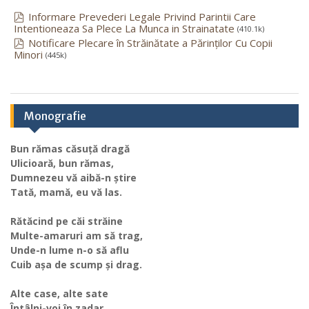
Informare Prevederi Legale Privind Parintii Care
Intentioneaza Sa Plece La Munca in Strainatate
(410.1k)
Notificare Plecare în Străinătate a Părinților Cu Copii
Minori
(445k)
Monografie
Bun rămas căsuță dragă
Ulicioară, bun rămas,
Dumnezeu vă aibă-n știre
Tată, mamă, eu vă las.
Rătăcind pe căi străine
Multe-amaruri am să trag,
Unde-n lume n-o să aflu
Cuib așa de scump și drag.
Alte case, alte sate
Întâlni-voi în zadar,