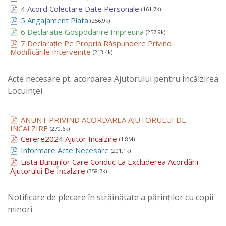
4 Acord Colectare Date Personale
(161.7k)
5 Angajament Plata
(256.9k)
6 Declaratie Gospodarire Impreuna
(257.9k)
7 Declarație Pe Propria Răspundere Privind
Modificările Intervenite
(213.4k)
Acte necesare pt. acordarea Ajutorului pentru Încălzirea
Locuinței
ANUNT PRIVIND ACORDAREA AJUTORULUI DE
INCALZIRE
(270.6k)
Cerere2024 Ajutor Incalzire
(1.8M)
Informare Acte Necesare
(201.1k)
Lista Bunurilor Care Conduc La Excluderea Acordării
Ajutorului De Încalzire
(358.7k)
Notificare de plecare în străinătate a părinților cu copii
minori