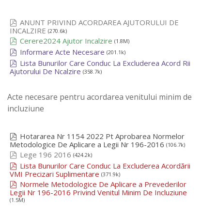
ANUNT PRIVIND ACORDAREA AJUTORULUI DE
INCALZIRE
(270.6k)
Cerere2024 Ajutor Incalzire
(1.8M)
Informare Acte Necesare
(201.1k)
Lista Bunurilor Care Conduc La Excluderea Acord Rii
Ajutorului De Ncalzire
(358.7k)
Acte necesare pentru acordarea venitului minim de
incluziune
Hotararea Nr 1154 2022 Pt Aprobarea Normelor
Metodologice De Aplicare a Legii Nr 196-2016
(106.7k)
Lege 196 2016
(424.2k)
Lista Bunurilor Care Conduc La Excluderea Acordării
VMI Precizari Suplimentare
(371.9k)
Normele Metodologice De Aplicare a Prevederilor
Legii Nr 196-2016 Privind Venitul Minim De Incluziune
(1.5M)