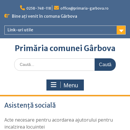
Skip
to
0258-748-118
office@primaria-garbova.ro
content
Bine ați venit în comuna Gârbova
Link-uri utile
Primăria comunei Gârbova
Caută
for:
Menu
Asistență socială
Acte necesare pentru acordarea ajutorului pentru
incalzirea locuintei