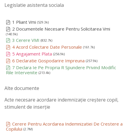
Legislatie asistenta sociala
1 Pliant Vmi
(529.3k)
2 Documentele Necesare Pentru Solicitarea Vmi
(140.9k)
3 Cerere VMI
(832.7k)
4 Acord Colectare Date Personale
(161.7k)
5 Angajament Plata
(256.9k)
6 Declaratie Gospodarire Impreuna
(257.9k)
7 Declara Ie Pe Propria R Spundere Privind Modific
Rile Intervenite
(213.4k)
Alte documente
Acte necesare acordare indemnizație creștere copil,
stimulent de inserție
Cerere Pentru Acordarea Indemnizatiei De Crestere a
Copilului
(2.7M)