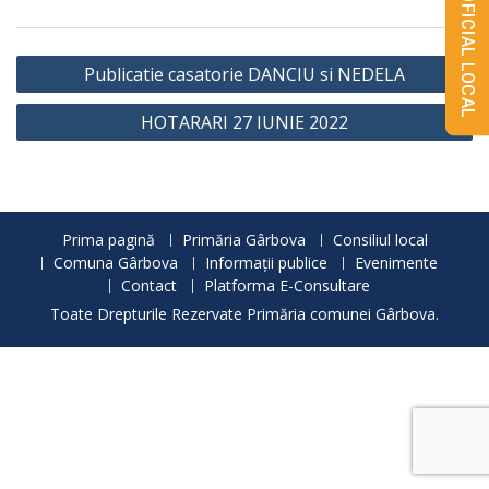
MONITORUL OFICIAL LOCAL
Navigare
Publicatie casatorie DANCIU si NEDELA
în
HOTARARI 27 IUNIE 2022
articole
Prima pagină
Primăria Gârbova
Consiliul local
Comuna Gârbova
Informații publice
Evenimente
Contact
Platforma E-Consultare
Toate Drepturile Rezervate Primăria comunei Gârbova.