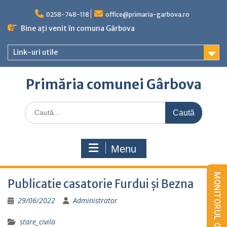
Skip
to
0258-748-118
office@primaria-garbova.ro
content
Bine ați venit în comuna Gârbova
Link-uri utile
Primăria comunei Gârbova
Caută
for:
Menu
Publicatie casatorie Furdui și Bezna
29/06/2022
Administrator
stare_civila