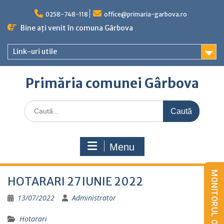
Skip
to
0258-748-118
office@primaria-garbova.ro
content
Bine ați venit în comuna Gârbova
Link-uri utile
Primăria comunei Gârbova
Caută
for:
Menu
HOTARARI 27 IUNIE 2022
13/07/2022
Administrator
Hotarari