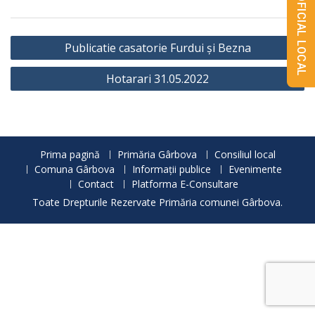
MONITORUL OFICIAL LOCAL
Navigare
Publicatie casatorie Furdui și Bezna
în
Hotarari 31.05.2022
articole
Prima pagină
Primăria Gârbova
Consiliul local
Comuna Gârbova
Informații publice
Evenimente
Contact
Platforma E-Consultare
Toate Drepturile Rezervate Primăria comunei Gârbova.