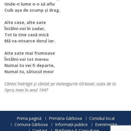
Unde-n lume n-o să aflu
Cuib așa de scump și drag.
Alte case, alte sate
Întâlni-voi în zadar,
Tot la tine casă mică
Mă va-ntoarce dorul iar.
Alte sate mai frumoase
Întâlni-voi tot mereu
Numai tu vei fi departe,
Numai tu, sătucul meu!
Cântec îndrăgit și cântat pe meleagurile Gîrbovei, cules de la
Opriș Ioan în anul 1947
Prima pagină
Primăria Gârbova
Consiliul local
Comuna Gârbova
Informații publice
Evenimente
Contact
Platforma E-Consultare