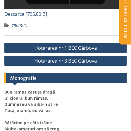
MONITORUL OFICIAL LOCAL
Descarca [795.00 B]
anunturi
Navigare
Hotararea nr.1 BEC Gârbova
în
Hotararea nr.3 BEC Gârbova
articole
Monografie
Bun rămas căsuță dragă
Ulicioară, bun rămas,
Dumnezeu vă aibă-n știre
Tată, mamă, eu vă las.
Rătăcind pe căi străine
Multe-amaruri am să trag,