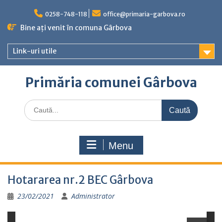
Skip
to
0258-748-118
office@primaria-garbova.ro
content
Bine ați venit în comuna Gârbova
Link-uri utile
Primăria comunei Gârbova
Caută
for:
Menu
Hotararea nr.2 BEC Gârbova
23/02/2021
Administrator