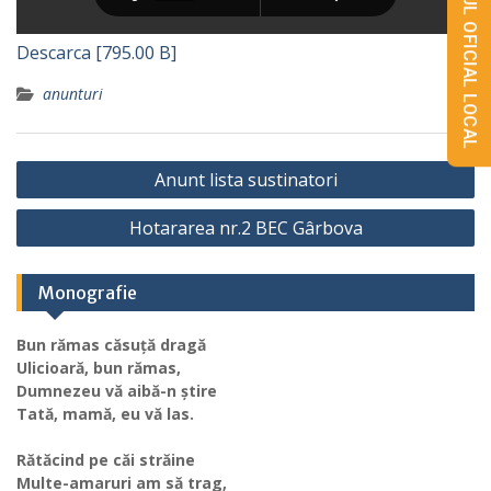
MONITORUL OFICIAL LOCAL
Descarca [795.00 B]
anunturi
Navigare
Anunt lista sustinatori
în
Hotararea nr.2 BEC Gârbova
articole
Monografie
Bun rămas căsuță dragă
Ulicioară, bun rămas,
Dumnezeu vă aibă-n știre
Tată, mamă, eu vă las.
Rătăcind pe căi străine
Multe-amaruri am să trag,