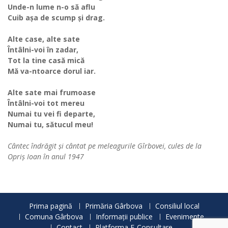
Unde-n lume n-o să aflu
Cuib așa de scump și drag.
Alte case, alte sate
Întâlni-voi în zadar,
Tot la tine casă mică
Mă va-ntoarce dorul iar.
Alte sate mai frumoase
Întâlni-voi tot mereu
Numai tu vei fi departe,
Numai tu, sătucul meu!
Cântec îndrăgit și cântat pe meleagurile Gîrbovei, cules de la
Opriș Ioan în anul 1947
Prima pagină
Primăria Gârbova
Consiliul local
Comuna Gârbova
Informații publice
Evenimente
Contact
Platforma E-Consultare