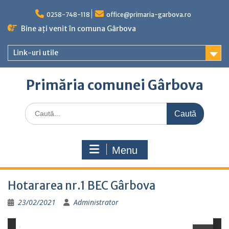
Skip
to
0258-748-118
office@primaria-garbova.ro
content
Bine ați venit în comuna Gârbova
Link-uri utile
Primăria comunei Gârbova
Caută
for:
Menu
Hotararea nr.1 BEC Gârbova
23/02/2021
Administrator