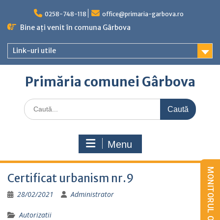
Skip
to
0258-748-118
office@primaria-garbova.ro
content
Bine ați venit în comuna Gârbova
Link-uri utile
Primăria comunei Gârbova
Caută
for:
Menu
Certificat urbanism nr.9
28/02/2021
Administrator
Autorizatii