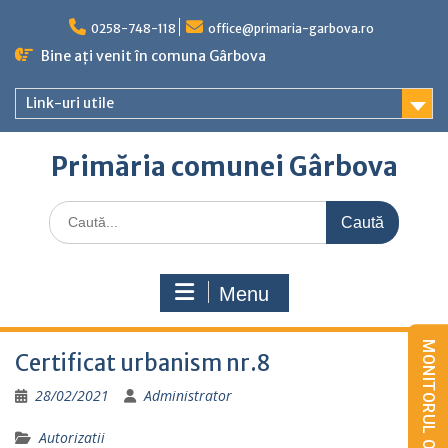
Skip
to
0258-748-118
office@primaria-garbova.ro
content
Bine ați venit în comuna Gârbova
Link-uri utile
Primăria comunei Gârbova
Caută
for:
Menu
Certificat urbanism nr.8
28/02/2021
Administrator
Autorizatii