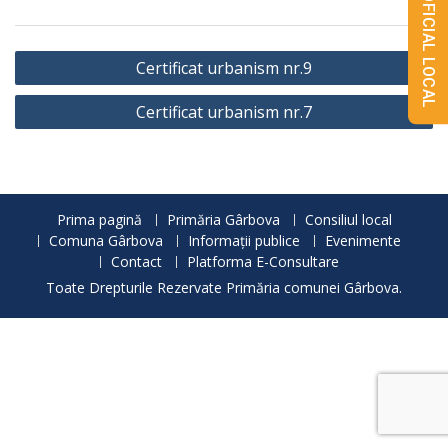
MONITORUL OFICIAL LOCAL
Navigare
Certificat urbanism nr.9
în
Certificat urbanism nr.7
articole
Prima pagină
Primăria Gârbova
Consiliul local
Comuna Gârbova
Informații publice
Evenimente
Contact
Platforma E-Consultare
Toate Drepturile Rezervate Primăria comunei Gârbova.