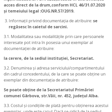
acces direct de la drum,conform HCL 46/31.07.2020
și temeiului legal :OUG.NR.57/2019.
Informații privind documentația de atribuire:
se
regăsesc în caietul de sarcini.
3.1. Modalitatea sau modalităţile prin care persoanele
interesate pot intra în posesia unui exemplar al
documentaţiei de atribuire:
la cerere, de la sediul instituției, Secretariat.
3.2. Denumirea şi adresa serviciului/compartimentului
din cadrul concedentului, de la care se poate obţine un
exemplar din documentaţia de atribuire:
Se poate obține de la Secretariatul Primăriei
comunei Gârbova, str.Văii, nr. 452, județul Alba.
3.3. Costul şi condiţiile de plată pentru obţinerea acestui
exemplar, unde este cazul: Dacă se ridică de la sediul