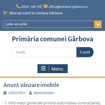
Skip
to
0258-748-118
office@primaria-garbova.ro
content
Bine ați venit în comuna Gârbova
Link-uri utile
Primăria comunei Gârbova
Caută
for:
Menu
Anunt vânzare imobile
23/02/2021
Administrator
Informaţii generale privind autoritatea contractantă,