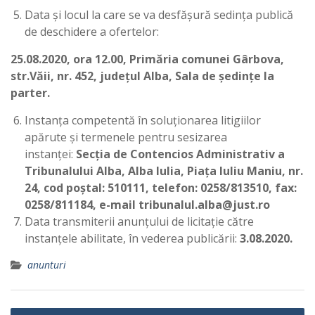
Data și locul la care se va desfășură sedința publică
de deschidere a ofertelor:
25.08.2020, ora 12.00, Primăria comunei Gârbova,
str.Văii, nr. 452, județul Alba, Sala de ședințe la
parter.
Instanța competentă în soluționarea litigiilor
apărute și termenele pentru sesizarea
instanței:
Secția de Contencios Administrativ a
Tribunalului Alba, Alba Iulia, Piața Iuliu Maniu, nr.
24, cod poștal: 510111, telefon: 0258/813510, fax:
0258/811184, e-mail tribunalul.alba@just.ro
Data transmiterii anunțului de licitație către
instanțele abilitate, în vederea publicării:
3.08.2020.
anunturi
Navigare