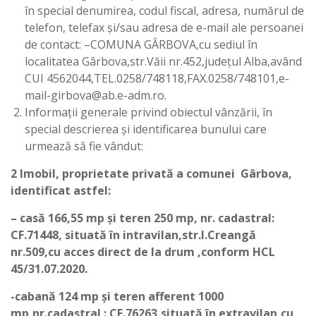
în special denumirea, codul fiscal, adresa, numărul de
telefon, telefax şi/sau adresa de e-mail ale persoanei
de contact: –COMUNA GÂRBOVA,cu sediul în
localitatea Gârbova,str.Văii nr.452,județul Alba,având
CUI 4562044,TEL.0258/748118,FAX.0258/748101,e-
mail-girbova@ab.e-adm.ro.
Informaţii generale privind obiectul vânzării, în
special descrierea şi identificarea bunului care
urmează să fie vândut:
2 Imobil, proprietate privată a comunei Gârbova,
identificat astfel:
– casă 166,55 mp și teren 250 mp, nr. cadastral:
CF.71448, situată în intravilan,str.I.Creangă
nr.509,cu acces direct de la drum ,conform HCL
45/31.07.2020.
-cabană 124 mp și teren afferent 1000
mp,nr.cadastral : CF.76263,situată în extravilan,cu