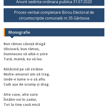
Anunt sedinta ordinara publica 31.07.2020
în
Proces-verbal-completare Birou Electoral de
articole
circumscriptie comunală nr.35 Gârbova
Monografie
Bun rămas căsuță dragă
Ulicioară, bun rămas,
Dumnezeu vă aibă-n știre
Tată, mamă, eu vă las.
Rătăcind pe căi străine
Multe-amaruri am să trag,
Unde-n lume n-o să aflu
Cuib așa de scump și drag.
Alte case, alte sate
Întâlni-voi în zadar,
Tot la tine casă mică