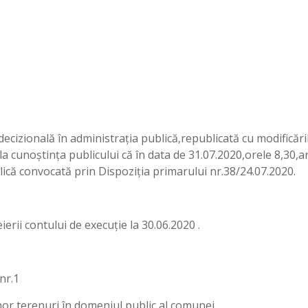
ecizională în administrația publică,republicată cu modificăril
 cunoștința publicului că în data de 31.07.2020,orele 8,30,ar
ică convocată prin Dispoziția primarului nr.38/24.07.2020.
erii contului de execuție la 30.06.2020 .
nr.1
nor terenuri în domeniul public al comunei.