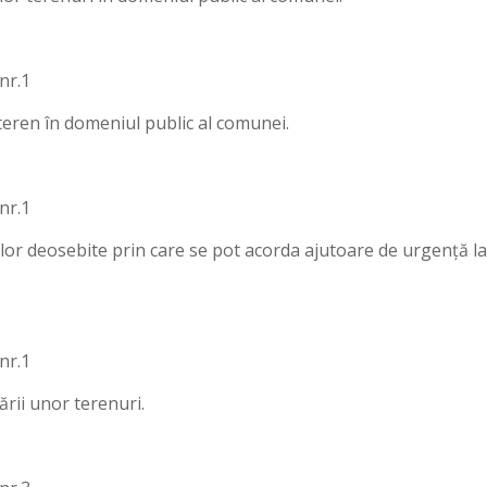
nr.1
teren în domeniul public al comunei.
nr.1
iilor deosebite prin care se pot acorda ajutoare de urgență la
nr.1
rii unor terenuri.