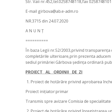
Str. Vaii nr.452,tel.0258748118,fax 0258748101
E-mail girbova@ab.e-adm.ro
NR.3715 din 24.07.2020
A N U N Ț
==========
În baza Legii nr.52/2003,privind transparența d
completările ulterioare,prin prezenta aducem la
sediul primăriei Gârbova ședința ordinară publ
PROIECT AL ORDINII DE ZI
Proiect de hotărâre privind aprobarea închei
Proiect inițiator:primar
Transmis spre avizare Comisia de specialitate 
Proiect de hotărâre privind înregistrarea u