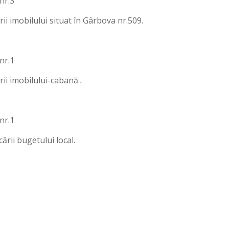
nr.3
ii imobilului situat în Gârbova nr.509.
nr.1
rii imobilului-cabană
.
nr.1
ării bugetului local.