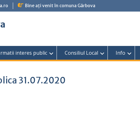
a.ro
Bine ați venit în comuna Gârbova
va
rmatii interes public
Consiliul Local
Info
blica 31.07.2020