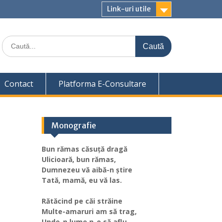
Link-uri utile
Caută
for:
Contact
Platforma E-Consultare
Monografie
Bun rămas căsuță dragă
Ulicioară, bun rămas,
Dumnezeu vă aibă-n știre
Tată, mamă, eu vă las.
Rătăcind pe căi străine
Multe-amaruri am să trag,
Unde-n lume n-o să aflu