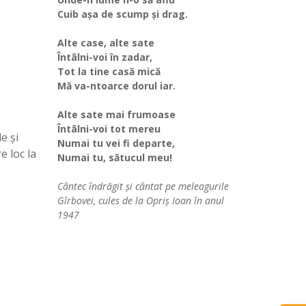
Cuib așa de scump și drag.
Alte case, alte sate
Întâlni-voi în zadar,
Tot la tine casă mică
Mă va-ntoarce dorul iar.
Alte sate mai frumoase
Întâlni-voi tot mereu
e și
Numai tu vei fi departe,
e loc la
Numai tu, sătucul meu!
Cântec îndrăgit și cântat pe meleagurile
Gîrbovei, cules de la Opriș Ioan în anul
1947