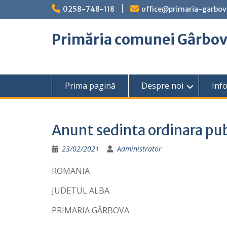
Skip
0258-748-118
office@primaria-garbov
to
content
Primăria comunei Gârbo
Prima pagină
Despre noi
Info
Anunt sedinta ordinara pu
23/02/2021
Administrator
ROMANIA
JUDETUL ALBA
PRIMARIA GÂRBOVA