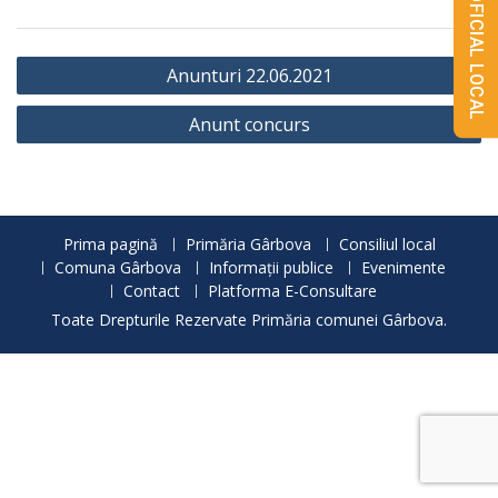
MONITORUL OFICIAL LOCAL
Navigare
Anunturi 22.06.2021
în
Anunt concurs
articole
Prima pagină
Primăria Gârbova
Consiliul local
Comuna Gârbova
Informații publice
Evenimente
Contact
Platforma E-Consultare
Toate Drepturile Rezervate Primăria comunei Gârbova.