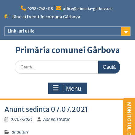
Skip
to
0258-748-118
office@primaria-garbova.ro
content
Bine ați venit în comuna Gârbova
Link-uri utile
Primăria comunei Gârbova
Caută
for:
Menu
Anunt sedinta 07.07.2021
07/07/2021
Administrator
anunturi