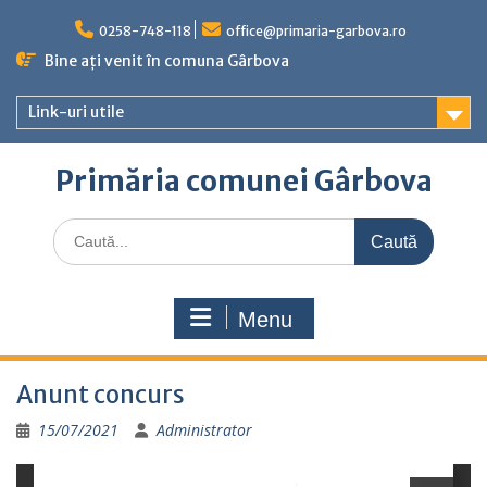
Skip
to
0258-748-118
office@primaria-garbova.ro
content
Bine ați venit în comuna Gârbova
Link-uri utile
Primăria comunei Gârbova
Caută
for:
Menu
Anunt concurs
15/07/2021
Administrator