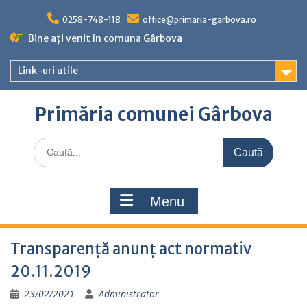
Skip
to
0258-748-118
office@primaria-garbova.ro
content
Bine ați venit în comuna Gârbova
Link-uri utile
Primăria comunei Gârbova
Caută
for:
Menu
Transparență anunț act normativ
20.11.2019
23/02/2021
Administrator