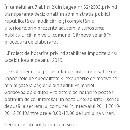
În temeiul art.7 al.1 și 2 din Legea nr.52/2003,privind
transparența decizională în administrația publică,
republicată cu modificările și completările
ulterioare,prin prezenta aducem la cunoștința
publicului că la nivelul comunei Gârbova se află în
procedura de elaborare :
1.Proiect de hotărîre privind stabilirea impozitelor și
taxelor locale pe anul 2019.
Textul integral al proiectelor de hotărîre însoțite de
rapoartele de specialitate și expunerile de motive se
află afișate la afișierul din sediul Primăriei
Gârbova.Copie după Proiectele de hotărîre poate fi
obținută de cei interesați în baza unei solicitări scrise
depusă la secretarul comunei în intervalul 20.11.2019-
20.12.2019,între orele 8,00-12,00,de luni pînă vineri.
Cei interesați pot formula în scris