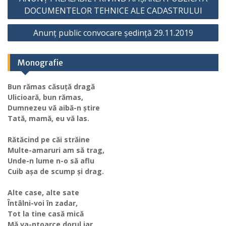
în
DOCUMENTELOR TEHNICE ALE CADASTRULUI
articole
Anunț public convocare ședință 29.11.2019
Monografie
Bun rămas căsuță dragă
Ulicioară, bun rămas,
Dumnezeu vă aibă-n știre
Tată, mamă, eu vă las.
Rătăcind pe căi străine
Multe-amaruri am să trag,
Unde-n lume n-o să aflu
Cuib așa de scump și drag.
Alte case, alte sate
Întâlni-voi în zadar,
Tot la tine casă mică
Mă va-ntoarce dorul iar.