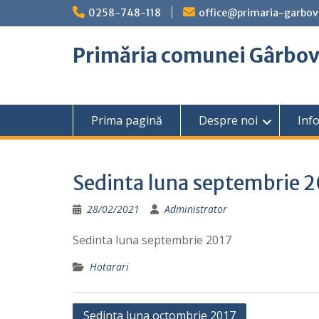
Skip
0258-748-118
office@primaria-garbov
to
content
Primăria comunei Gârbo
Prima pagină
Despre noi
Info
Sedinta luna septembrie 
28/02/2021
Administrator
Sedinta luna septembrie 2017
Hotarari
Navigare
Sedinta luna octombrie 2017