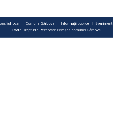
onsiliul local
Comuna Gârbova
Informații publice
Eveniment
Toate Drepturile Rezervate Primăria comunei Gârbova.