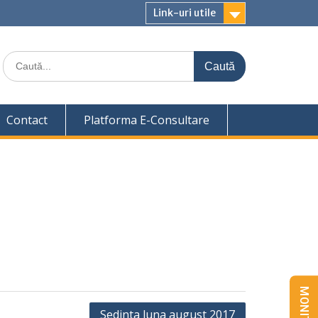
Link-uri utile
Caută
for:
Contact
Platforma E-Consultare
Sedinta luna august 2017