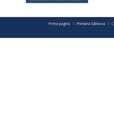
în
articole
Prima pagină
Primăria Gârbova
C