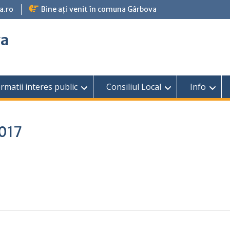
a.ro
Bine ați venit în comuna Gârbova
va
rmatii interes public
Consiliul Local
Info
2017