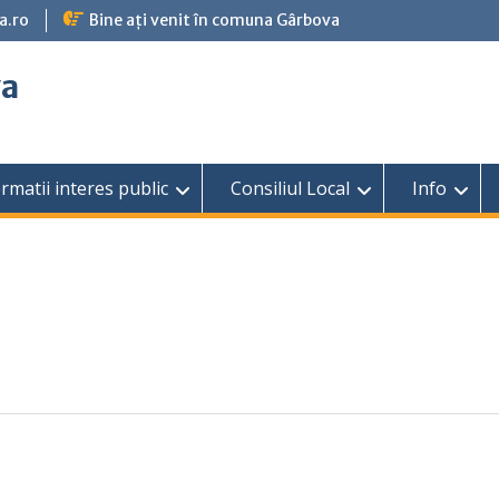
a.ro
Bine ați venit în comuna Gârbova
va
rmatii interes public
Consiliul Local
Info