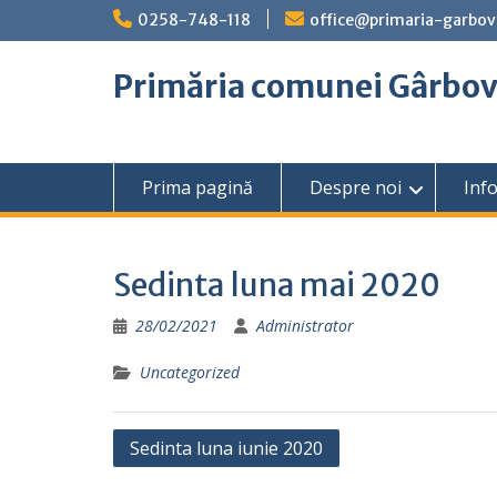
Skip
0258-748-118
office@primaria-garbov
to
content
Primăria comunei Gârbo
Prima pagină
Despre noi
Info
Sedinta luna mai 2020
28/02/2021
Administrator
Uncategorized
Navigare
Sedinta luna iunie 2020
în