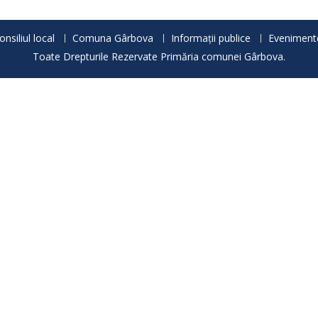
onsiliul local
Comuna Gârbova
Informații publice
Eveniment
Toate Drepturile Rezervate Primăria comunei Gârbova.