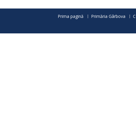
articole
Prima pagină
Primăria Gârbova
C