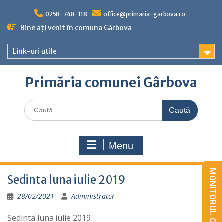
Skip
to
0258-748-118
office@primaria-garbova.ro
content
Bine ați venit în comuna Gârbova
Link-uri utile
Primăria comunei Gârbova
Caută
for:
Menu
Sedinta luna iulie 2019
28/02/2021
Administrator
Sedinta luna iulie 2019