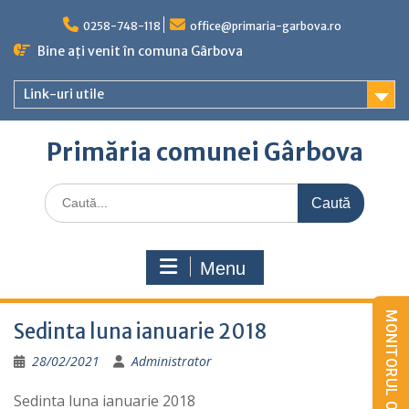
Skip
to
0258-748-118
office@primaria-garbova.ro
content
Bine ați venit în comuna Gârbova
Link-uri utile
Primăria comunei Gârbova
Caută
for:
Menu
Sedinta luna ianuarie 2018
28/02/2021
Administrator
Sedinta luna ianuarie 2018