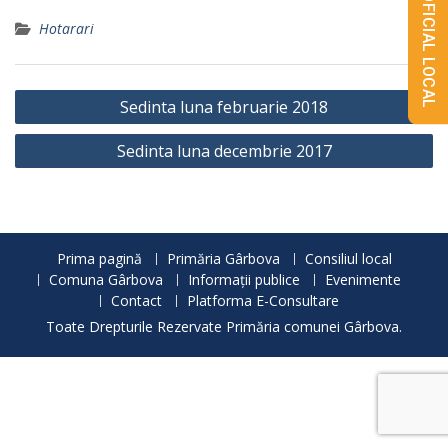
MONITORUL OFICIAL LOCAL
Hotarari
Navigare
Sedinta luna februarie 2018
în
Sedinta luna decembrie 2017
articole
Prima pagină
Primăria Gârbova
Consiliul local
Comuna Gârbova
Informații publice
Evenimente
Contact
Platforma E-Consultare
Toate Drepturile Rezervate Primăria comunei Gârbova.