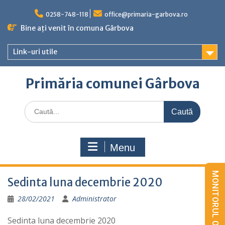
Skip
to
0258-748-118
office@primaria-garbova.ro
content
Bine ați venit în comuna Gârbova
Link-uri utile
Primăria comunei Gârbova
Caută
for:
Menu
Sedinta luna decembrie 2020
28/02/2021
Administrator
Sedinta luna decembrie 2020