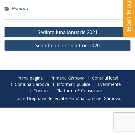
MONITORUL OFICIAL LOCAL
Hotarari
Navigare
Sedinta luna ianuarie 2021
în
Sedinta luna noiembrie 2020
articole
Prima pagină
Primăria Gârbova
Consiliul local
Comuna Gârbova
Informații publice
Evenimente
Contact
Platforma E-Consultare
Toate Drepturile Rezervate Primăria comunei Gârbova.