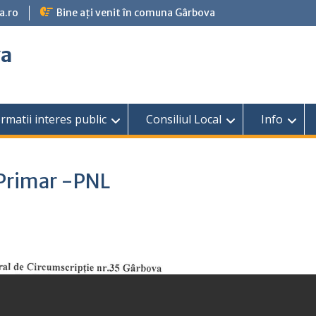
a.ro
Bine ați venit în comuna Gârbova
va
rmatii interes public
Consiliul Local
Info
+Primar -PNL