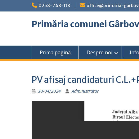
Skip
0258-748-118
office@primaria-garbov
to
content
Primăria comunei Gârbo
Prima pagină
Despre noi
Info
PV afisaj candidaturi C.L.
30/04/2024
Administrator