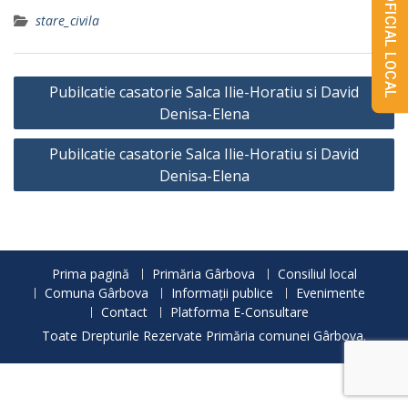
MONITORUL OFICIAL LOCAL
stare_civila
Navigare
Pubilcatie casatorie Salca Ilie-Horatiu si David
în
Denisa-Elena
articole
Pubilcatie casatorie Salca Ilie-Horatiu si David
Denisa-Elena
Prima pagină
Primăria Gârbova
Consiliul local
Comuna Gârbova
Informații publice
Evenimente
Contact
Platforma E-Consultare
Toate Drepturile Rezervate Primăria comunei Gârbova.