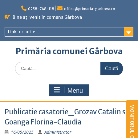
Skip
to
0258-748-118
office@primaria-garbova.ro
content
Bine ați venit în comuna Gârbova
Link-uri utile
Primăria comunei Gârbova
Caută
for:
Menu
Publicatie casatorie_Grozav Catalin si
Goanga Florina-Claudia
16/05/2025
Administrator