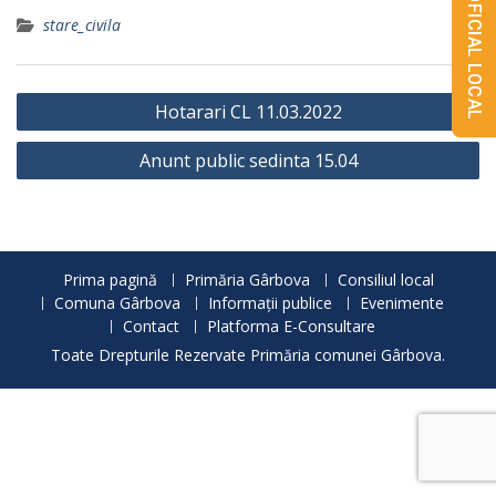
MONITORUL OFICIAL LOCAL
stare_civila
Navigare
Hotarari CL 11.03.2022
în
Anunt public sedinta 15.04
articole
Prima pagină
Primăria Gârbova
Consiliul local
Comuna Gârbova
Informații publice
Evenimente
Contact
Platforma E-Consultare
Toate Drepturile Rezervate Primăria comunei Gârbova.