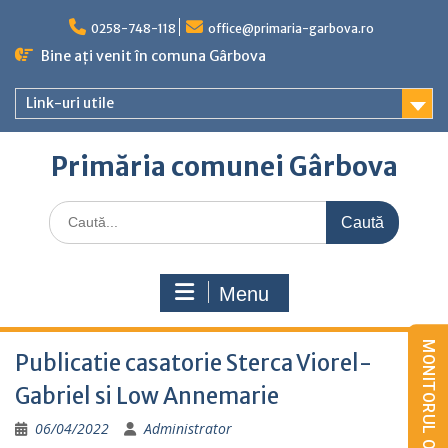
Skip
to
0258-748-118
office@primaria-garbova.ro
content
Bine ați venit în comuna Gârbova
Link-uri utile
Primăria comunei Gârbova
Caută
for:
Menu
Publicatie casatorie Sterca Viorel-
Gabriel si Low Annemarie
06/04/2022
Administrator