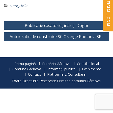
MONITORUL OFICIAL LOCAL
stare_civila
Navigare
Publicatie casatorie Jinar și Dogar
în
Autorizatie de construire SC Orange Romania SRL
articole
Prima pagină
Primăria Gârbova
Consiliul local
Comuna Gârbova
Informații publice
Evenimente
Contact
Platforma E-Consultare
Toate Drepturile Rezervate Primăria comunei Gârbova.