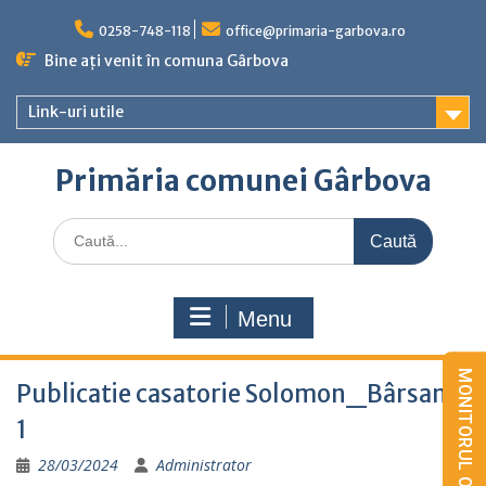
Skip
to
0258-748-118
office@primaria-garbova.ro
content
Bine ați venit în comuna Gârbova
Link-uri utile
Primăria comunei Gârbova
Caută
for:
Menu
Publicatie casatorie Solomon_Bârsan-
1
28/03/2024
Administrator