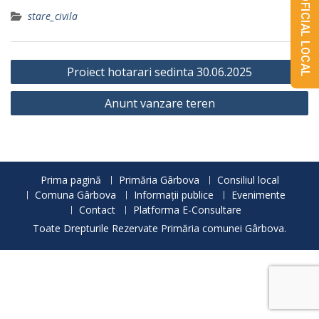
MONITORUL OFICIAL LOCAL
stare_civila
Navigare
Proiect hotarari sedinta 30.06.2025
în
Anunt vanzare teren
articole
Prima pagină
Primăria Gârbova
Consiliul local
Comuna Gârbova
Informații publice
Evenimente
Contact
Platforma E-Consultare
Toate Drepturile Rezervate Primăria comunei Gârbova.