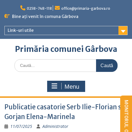
Skip
to
0258-748-118
office@primaria-garbova.ro
content
Bine ați venit în comuna Gârbova
Link-uri utile
Primăria comunei Gârbova
Caută
for:
Menu
Publicatie casatorie Serb Ilie-Florian si
Gorjan Elena-Marinela
11/07/2025
Administrator