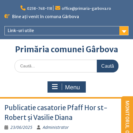
Skip
to
0258-748-118
office@primaria-garbova.ro
content
Bine ați venit în comuna Gârbova
Link-uri utile
Primăria comunei Gârbova
Caută
for:
Menu
Publicatie casatorie Pfaff Hor st-
Robert și Vasilie Diana
23/06/2025
Administrator