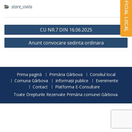
MONITORUL OFICIAL LOCAL
stare_civila
Navigare
CU NR.7 DIN 16.06.2025
în
Anunt convocare sedinta ordinara
articole
Prima pagină
Primăria Gârbova
Consiliul local
Comuna Gârbova
Informații publice
Evenimente
Contact
Platforma E-Consultare
Toate Drepturile Rezervate Primăria comunei Gârbova.