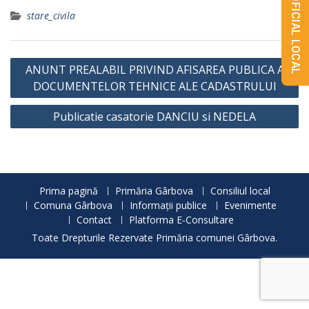
MONITORUL OFICIAL LOCAL
stare_civila
Navigare
ANUNT PREALABIL PRIVIND AFISAREA PUBLICA A
în
DOCUMENTELOR TEHNICE ALE CADASTRULUI
articole
Publicatie casatorie DANCIU si NEDELA
Prima pagină
Primăria Gârbova
Consiliul local
Comuna Gârbova
Informații publice
Evenimente
Contact
Platforma E-Consultare
Toate Drepturile Rezervate Primăria comunei Gârbova.