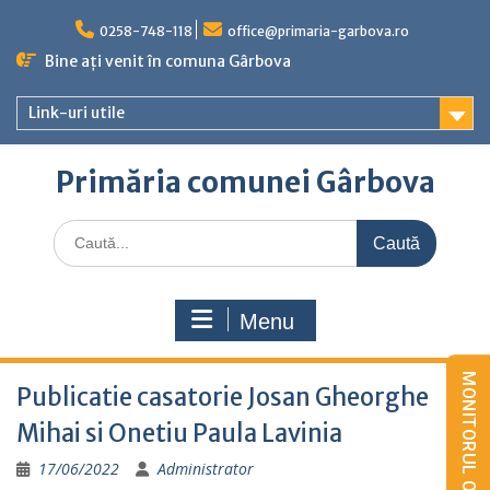
Skip
to
0258-748-118
office@primaria-garbova.ro
content
Bine ați venit în comuna Gârbova
Link-uri utile
Primăria comunei Gârbova
Caută
for:
Menu
Publicatie casatorie Josan Gheorghe
Mihai si Onetiu Paula Lavinia
17/06/2022
Administrator