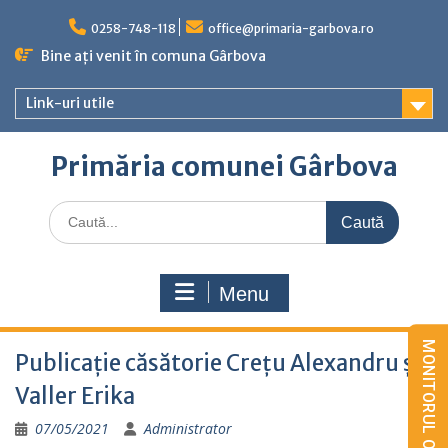
Skip
to
0258-748-118
office@primaria-garbova.ro
content
Bine ați venit în comuna Gârbova
Link-uri utile
Primăria comunei Gârbova
Caută
for:
Menu
Publicație căsătorie Crețu Alexandru și
Valler Erika
07/05/2021
Administrator