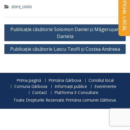
MONITORUL OFICIAL LOCAL
stare_civila
Navigare
Publicație căsătorie Solomon Daniel și Măgerușan
în
Daniela
articole
Publicație căsătorie Lascu Teofil și Costea Andreea
Prima pagină
Primăria Gârbova
Consiliul local
Comuna Gârbova
Informații publice
Evenimente
Contact
Platforma E-Consultare
Toate Drepturile Rezervate Primăria comunei Gârbova.