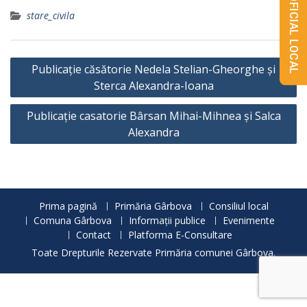
MONITORUL OFICIAL LOCAL
stare_civila
Navigare
Publicație căsătorie Nedela Stelian-Gheorghe și
în
Sterca Alexandra-Ioana
articole
Publicație casatorie Bârsan Mihai-Mihnea și Salca
Alexandra
Prima pagină
Primăria Gârbova
Consiliul local
Comuna Gârbova
Informații publice
Evenimente
Contact
Platforma E-Consultare
Toate Drepturile Rezervate Primăria comunei Gârbova.