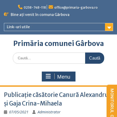
Skip
to
0258-748-118
office@primaria-garbova.ro
content
Bine ați venit în comuna Gârbova
Link-uri utile
Primăria comunei Gârbova
Caută
for:
Menu
Publicație căsătorie Canură Alexandru
și Gaja Crina-Mihaela
07/05/2021
Administrator