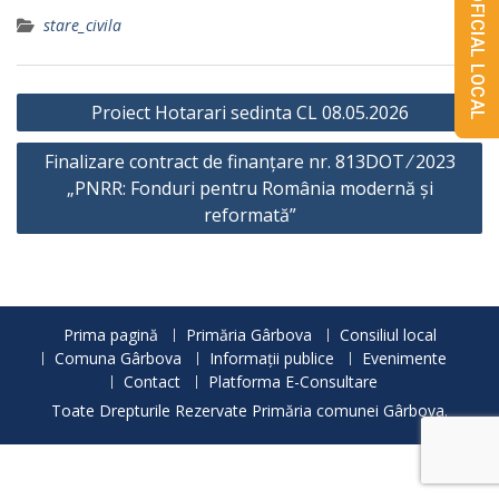
MONITORUL OFICIAL LOCAL
stare_civila
Navigare
Proiect Hotarari sedinta CL 08.05.2026
în
Finalizare contract de finanțare nr. 813DOT ⁄ 2023
articole
„PNRR: Fonduri pentru România modernă și
reformată”
Prima pagină
Primăria Gârbova
Consiliul local
Comuna Gârbova
Informații publice
Evenimente
Contact
Platforma E-Consultare
Toate Drepturile Rezervate Primăria comunei Gârbova.