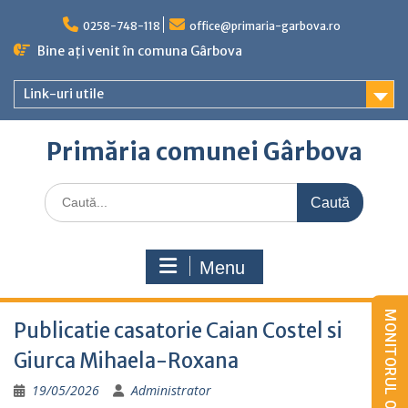
Skip
to
0258-748-118
office@primaria-garbova.ro
content
Bine ați venit în comuna Gârbova
Link-uri utile
Primăria comunei Gârbova
Caută
for:
Menu
Publicatie casatorie Caian Costel si
Giurca Mihaela-Roxana
19/05/2026
Administrator