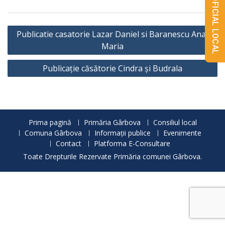
MONITORUL OFICIAL LOCAL
Navigare
Publicatie casatorie Lazar Daniel si Baranescu Ana-
în
Maria
articole
Publicație căsătorie Cindra și Budrala
Prima pagină
Primăria Gârbova
Consiliul local
Comuna Gârbova
Informații publice
Evenimente
Contact
Platforma E-Consultare
Toate Drepturile Rezervate Primăria comunei Gârbova.