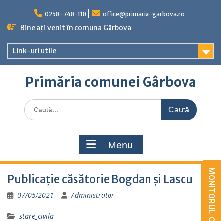
Skip
to
0258-748-118
office@primaria-garbova.ro
content
Bine ați venit în comuna Gârbova
Link-uri utile
Primăria comunei Gârbova
Caută
for:
Menu
Publicație căsătorie Bogdan și Lascu
07/05/2021
Administrator
stare_civila