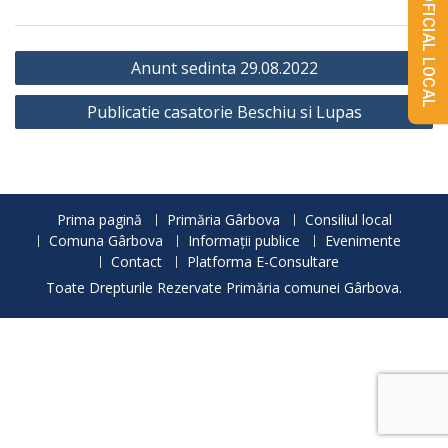
MONITORUL OFICIAL LOCAL
Navigare
Anunt sedinta 29.08.2022
în
Publicatie casatorie Beschiu si Lupas
articole
Prima pagină
Primăria Gârbova
Consiliul local
Comuna Gârbova
Informații publice
Evenimente
Contact
Platforma E-Consultare
Toate Drepturile Rezervate Primăria comunei Gârbova.