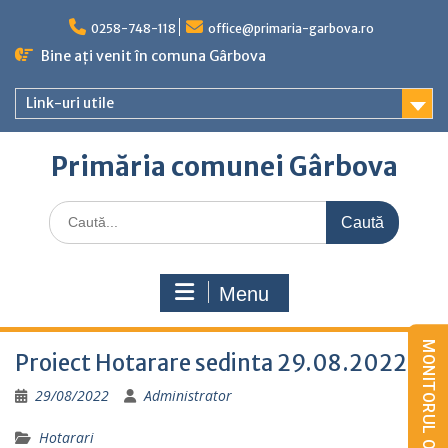
Skip
to
0258-748-118
office@primaria-garbova.ro
content
Bine ați venit în comuna Gârbova
Link-uri utile
Primăria comunei Gârbova
Caută
for:
Menu
Proiect Hotarare sedinta 29.08.2022
29/08/2022
Administrator
Hotarari