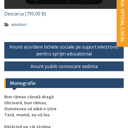
MONITORUL OFICIAL LOCAL
Descarca [795.00 B]
anunturi
Navigare
Anunt acordare tichete sociale pe suport electronic
în
pentru sprijin educațional
articole
Anunt public convocare sedinta
Monografie
Bun rămas căsuță dragă
Ulicioară, bun rămas,
Dumnezeu vă aibă-n știre
Tată, mamă, eu vă las.
Rătăcind pe căi străine