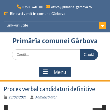
Skip
to
0258-748-118
office@primaria-garbova.ro
content
Bine ați venit în comuna Gârbova
Link-uri utile
Primăria comunei Gârbova
Caută
for:
Menu
Proces verbal candidaturi definitive
23/02/2021
Administrator