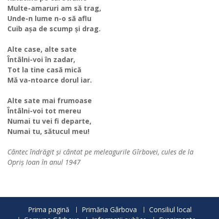
Multe-amaruri am să trag,
Unde-n lume n-o să aflu
Cuib așa de scump și drag.
Alte case, alte sate
Întâlni-voi în zadar,
Tot la tine casă mică
Mă va-ntoarce dorul iar.
Alte sate mai frumoase
Întâlni-voi tot mereu
Numai tu vei fi departe,
Numai tu, sătucul meu!
Cântec îndrăgit și cântat pe meleagurile Gîrbovei, cules de la
Opriș Ioan în anul 1947
Prima pagină
Primăria Gârbova
Consiliul local