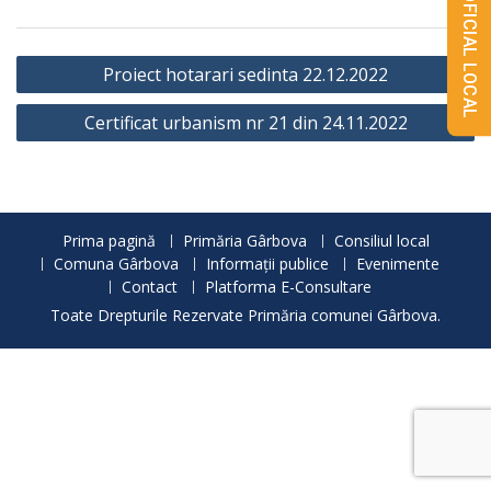
MONITORUL OFICIAL LOCAL
Navigare
Proiect hotarari sedinta 22.12.2022
în
Certificat urbanism nr 21 din 24.11.2022
articole
Prima pagină
Primăria Gârbova
Consiliul local
Comuna Gârbova
Informații publice
Evenimente
Contact
Platforma E-Consultare
Toate Drepturile Rezervate Primăria comunei Gârbova.