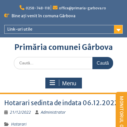
Skip
to
0258-748-118
office@primaria-garbova.ro
content
Bine ați venit în comuna Gârbova
Link-uri utile
Primăria comunei Gârbova
Caută
for:
Menu
Hotarari sedinta de indata 06.12.2022
21/12/2022
Administrator
Hotarari