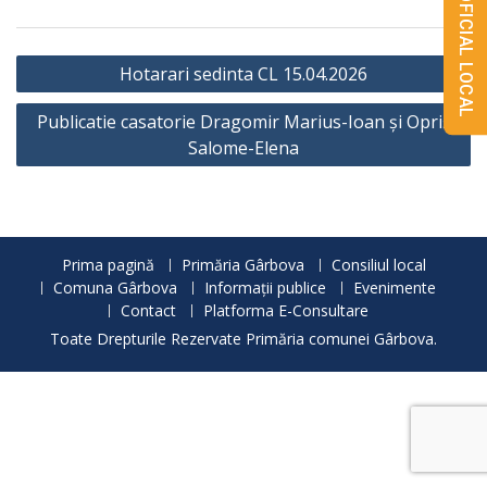
MONITORUL OFICIAL LOCAL
Navigare
Hotarari sedinta CL 15.04.2026
în
Publicatie casatorie Dragomir Marius-Ioan și Opriș
articole
Salome-Elena
Prima pagină
Primăria Gârbova
Consiliul local
Comuna Gârbova
Informații publice
Evenimente
Contact
Platforma E-Consultare
Toate Drepturile Rezervate Primăria comunei Gârbova.