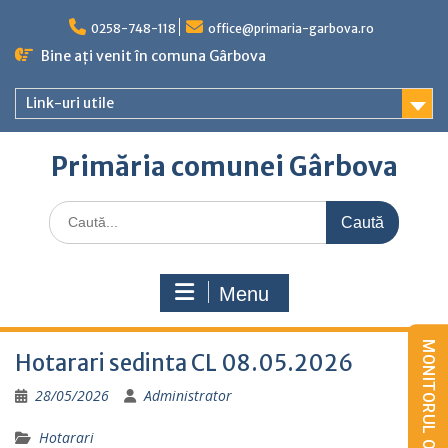
Skip
to
0258-748-118
office@primaria-garbova.ro
content
Bine ați venit în comuna Gârbova
Link-uri utile
Primăria comunei Gârbova
Caută
for:
Menu
Hotarari sedinta CL 08.05.2026
28/05/2026
Administrator
Hotarari