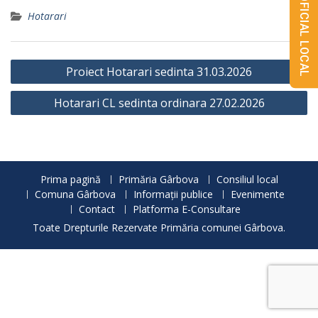
MONITORUL OFICIAL LOCAL
Hotarari
Navigare
Proiect Hotarari sedinta 31.03.2026
în
Hotarari CL sedinta ordinara 27.02.2026
articole
Prima pagină
Primăria Gârbova
Consiliul local
Comuna Gârbova
Informații publice
Evenimente
Contact
Platforma E-Consultare
Toate Drepturile Rezervate Primăria comunei Gârbova.