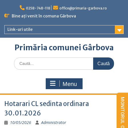
Skip
to
0258-748-118
office@primaria-garbova.ro
content
Bine ați venit în comuna Gârbova
Link-uri utile
Primăria comunei Gârbova
Caută
for:
Menu
Hotarari CL sedinta ordinara
30.01.2026
10/05/2026
Administrator