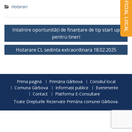
MONITORUL OFICIAL LOCAL
Hotarari
Navigare
Intalnire oportunități de finanțare de tip start up
în
pentru tineri
articole
Hotarare CL sedinta extraordinara 18.02.2025
Prima pagină
Primăria Gârbova
Consiliul local
Comuna Gârbova
Informații publice
Evenimente
Contact
Platforma E-Consultare
Toate Drepturile Rezervate Primăria comunei Gârbova.