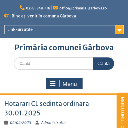
Skip
to
0258-748-118
office@primaria-garbova.ro
content
Bine ați venit în comuna Gârbova
Link-uri utile
Primăria comunei Gârbova
Caută
for:
Menu
Hotarari CL sedinta ordinara
30.01.2025
06/05/2025
Administrator