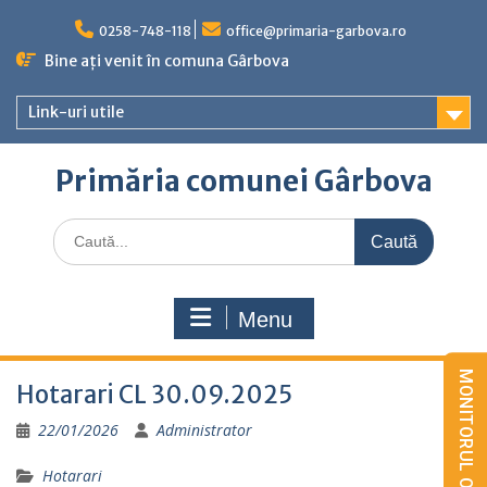
Skip
to
0258-748-118
office@primaria-garbova.ro
content
Bine ați venit în comuna Gârbova
Link-uri utile
Primăria comunei Gârbova
Caută
for:
Menu
Hotarari CL 30.09.2025
22/01/2026
Administrator
Hotarari