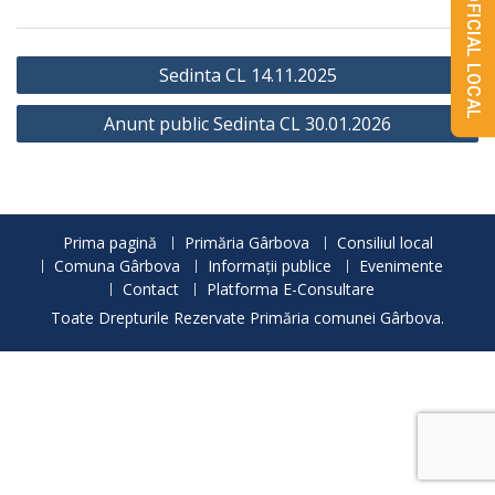
MONITORUL OFICIAL LOCAL
Navigare
Sedinta CL 14.11.2025
în
Anunt public Sedinta CL 30.01.2026
articole
Prima pagină
Primăria Gârbova
Consiliul local
Comuna Gârbova
Informații publice
Evenimente
Contact
Platforma E-Consultare
Toate Drepturile Rezervate Primăria comunei Gârbova.