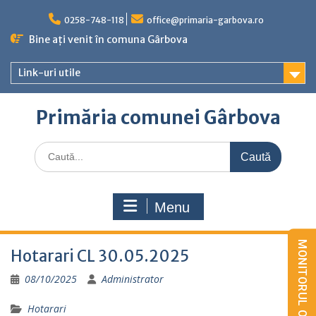
Skip
to
0258-748-118
office@primaria-garbova.ro
content
Bine ați venit în comuna Gârbova
Link-uri utile
Primăria comunei Gârbova
Caută
for:
Menu
Hotarari CL 30.05.2025
08/10/2025
Administrator
Hotarari