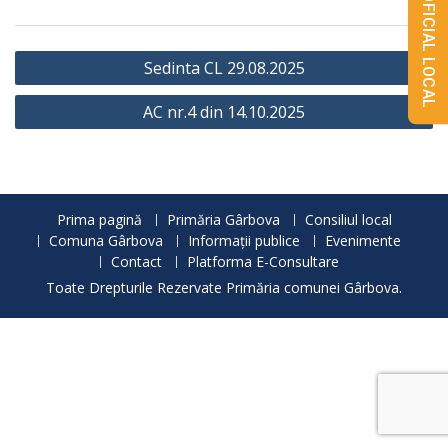
MONITORUL OFICIAL LOCAL
Navigare
Sedinta CL 29.08.2025
în
AC nr.4 din 14.10.2025
articole
Prima pagină
Primăria Gârbova
Consiliul local
Comuna Gârbova
Informații publice
Evenimente
Contact
Platforma E-Consultare
Toate Drepturile Rezervate Primăria comunei Gârbova.