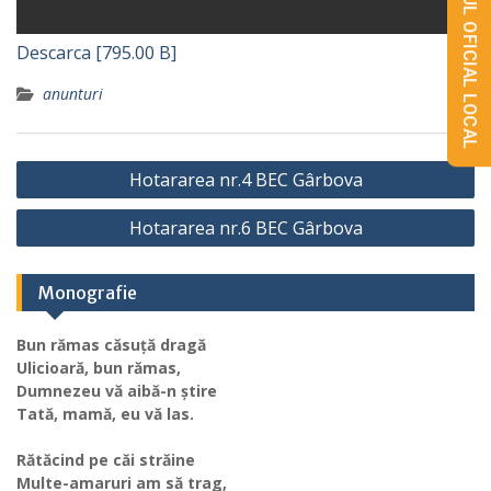
MONITORUL OFICIAL LOCAL
Descarca [795.00 B]
anunturi
Navigare
Hotararea nr.4 BEC Gârbova
în
Hotararea nr.6 BEC Gârbova
articole
Monografie
Bun rămas căsuță dragă
Ulicioară, bun rămas,
Dumnezeu vă aibă-n știre
Tată, mamă, eu vă las.
Rătăcind pe căi străine
Multe-amaruri am să trag,