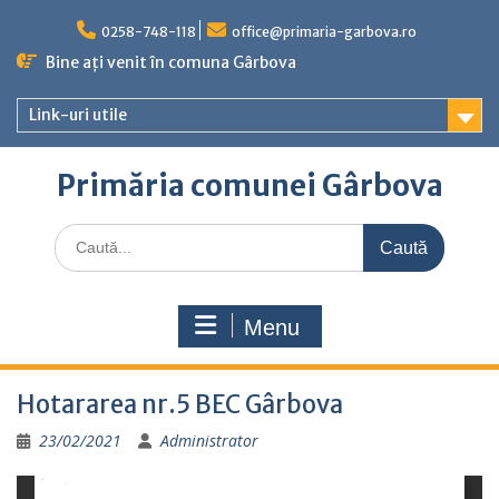
Skip
to
0258-748-118
office@primaria-garbova.ro
content
Bine ați venit în comuna Gârbova
Link-uri utile
Primăria comunei Gârbova
Caută
for:
Menu
Hotararea nr.5 BEC Gârbova
23/02/2021
Administrator