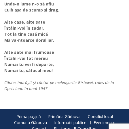
Unde-n lume n-o să aflu
Cuib așa de scump și drag.
Alte case, alte sate
Întâlni-voi în zadar,
Tot la tine casă mică
Mă va-ntoarce dorul iar.
Alte sate mai frumoase
Întâlni-voi tot mereu
Numai tu vei fi departe,
Numai tu, sătucul meu!
Cântec îndrăgit și cântat pe meleagurile Gîrbovei, cules de la
Opriș Ioan în anul 1947
Prima pagină
Primăria Gârbova
Consiliul local
Comuna Gârbova
Informații publice
Evenimente
Contact
Platforma E-Consultare