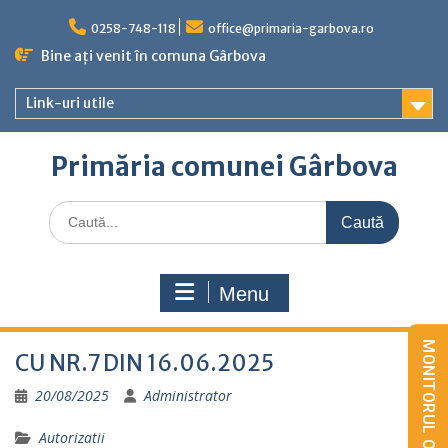
Skip
to
0258-748-118
office@primaria-garbova.ro
content
Bine ați venit în comuna Gârbova
Link-uri utile
Primăria comunei Gârbova
Caută
for:
Menu
CU NR.7 DIN 16.06.2025
20/08/2025
Administrator
Autorizatii