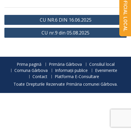
MONITORUL OFICIAL LOCAL
Navigare
CU NR.6 DIN 16.06.2025
în
CU nr.9 din 05.08.2025
articole
Prima pagină
Primăria Gârbova
Consiliul local
Comuna Gârbova
Informații publice
Evenimente
Contact
Platforma E-Consultare
Toate Drepturile Rezervate Primăria comunei Gârbova.