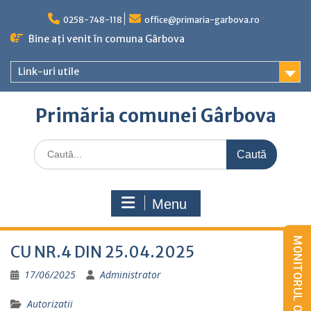
Skip
to
0258-748-118
office@primaria-garbova.ro
content
Bine ați venit în comuna Gârbova
Link-uri utile
Primăria comunei Gârbova
Caută
for:
Menu
CU NR.4 DIN 25.04.2025
17/06/2025
Administrator
Autorizatii