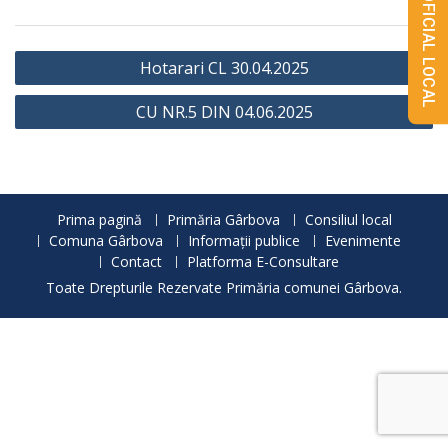
MONITORUL OFICIAL LOCAL
Navigare
Hotarari CL 30.04.2025
în
CU NR.5 DIN 04.06.2025
articole
Prima pagină
Primăria Gârbova
Consiliul local
Comuna Gârbova
Informații publice
Evenimente
Contact
Platforma E-Consultare
Toate Drepturile Rezervate Primăria comunei Gârbova.