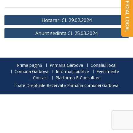
MONITORUL OFICIAL LOCAL
Navigare
Hotarari CL 29.02.2024
în
Anunt sedinta CL 25.03.2024
articole
Prima pagină
Primăria Gârbova
Consiliul local
Comuna Gârbova
Informații publice
Evenimente
Contact
Platforma E-Consultare
Toate Drepturile Rezervate Primăria comunei Gârbova.