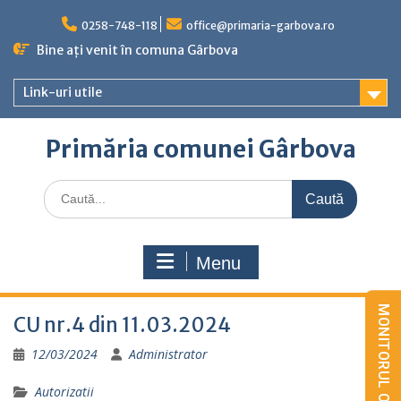
Skip
to
0258-748-118
office@primaria-garbova.ro
content
Bine ați venit în comuna Gârbova
Link-uri utile
Primăria comunei Gârbova
Caută
for:
Menu
CU nr.4 din 11.03.2024
12/03/2024
Administrator
Autorizatii