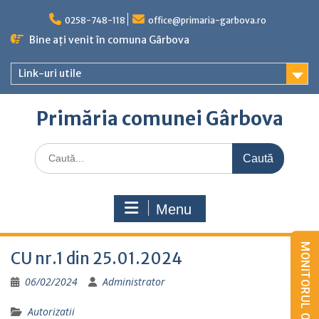
Skip
to
0258-748-118
office@primaria-garbova.ro
content
Bine ați venit în comuna Gârbova
Link-uri utile
Primăria comunei Gârbova
Caută
for:
Menu
CU nr.1 din 25.01.2024
06/02/2024
Administrator
Autorizatii