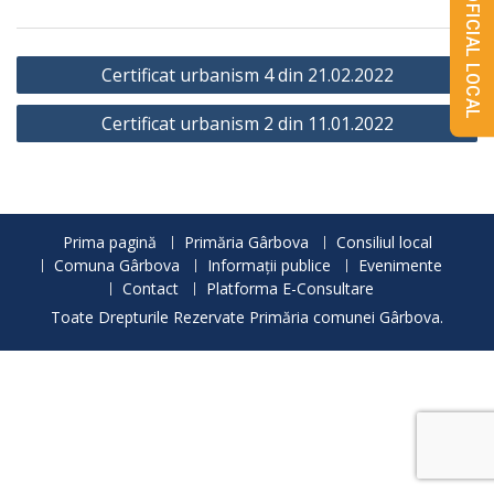
MONITORUL OFICIAL LOCAL
Navigare
Certificat urbanism 4 din 21.02.2022
în
Certificat urbanism 2 din 11.01.2022
articole
Prima pagină
Primăria Gârbova
Consiliul local
Comuna Gârbova
Informații publice
Evenimente
Contact
Platforma E-Consultare
Toate Drepturile Rezervate Primăria comunei Gârbova.