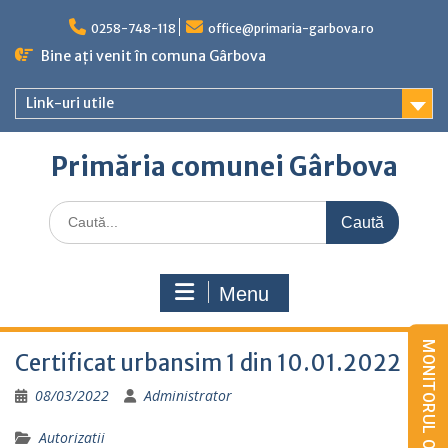
Skip
to
0258-748-118
office@primaria-garbova.ro
content
Bine ați venit în comuna Gârbova
Link-uri utile
Primăria comunei Gârbova
Caută
for:
Menu
Certificat urbansim 1 din 10.01.2022
08/03/2022
Administrator
Autorizatii