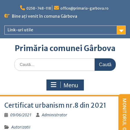
Skip
to
0258-748-118
office@primaria-garbova.ro
content
Bine ați venit în comuna Gârbova
Link-uri utile
Primăria comunei Gârbova
Caută
for:
Menu
Certificat urbanism nr.8 din 2021
09/06/2021
Administrator
Autorizatii