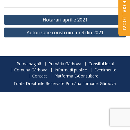
MONITORUL OFICIAL LOCAL
Navigare
Hotarari aprilie 2021
în
Autorizatie construire nr.3 din 2021
articole
Prima pagină
Primăria Gârbova
Consiliul local
Comuna Gârbova
Informații publice
Evenimente
Contact
Platforma E-Consultare
Toate Drepturile Rezervate Primăria comunei Gârbova.