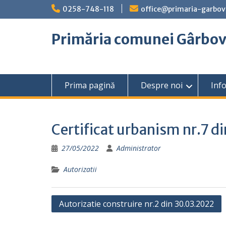
Skip
0258-748-118
office@primaria-garbov
to
content
Primăria comunei Gârbo
Prima pagină
Despre noi
Info
Certificat urbanism nr.7 
27/05/2022
Administrator
Autorizatii
Navigare
Autorizatie construire nr.2 din 30.03.2022
în