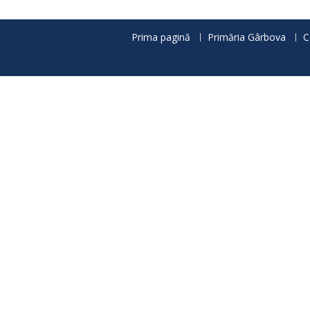
articole
Prima pagină
Primăria Gârbova
C