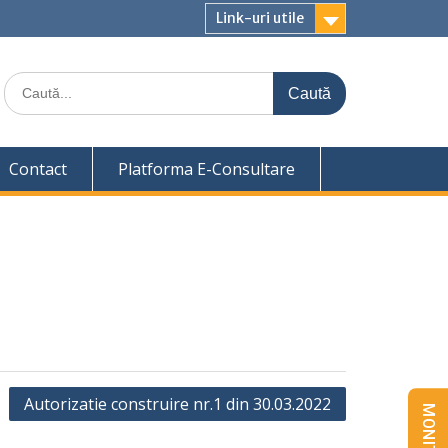
Link-uri utile
Caută
for:
Contact
Platforma E-Consultare
Autorizatie construire nr.1 din 30.03.2022