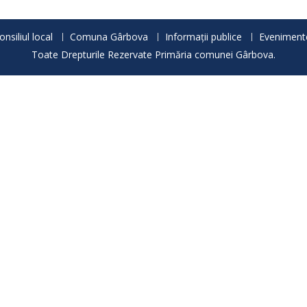
onsiliul local
Comuna Gârbova
Informații publice
Eveniment
Toate Drepturile Rezervate Primăria comunei Gârbova.