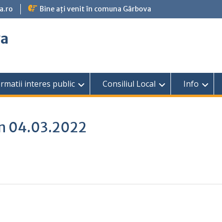
a.ro
Bine ați venit în comuna Gârbova
va
rmatii interes public
Consiliul Local
Info
din 04.03.2022