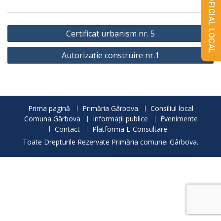
MONITORUL OFICIAL LOCAL
Navigare
Certificat urbanism nr. 5
în
Autorizație construire nr.1
articole
Prima pagină
Primăria Gârbova
Consiliul local
Comuna Gârbova
Informații publice
Evenimente
Contact
Platforma E-Consultare
Toate Drepturile Rezervate Primăria comunei Gârbova.