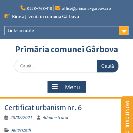
Skip
to
0258-748-118
office@primaria-garbova.ro
content
Bine ați venit în comuna Gârbova
Link-uri utile
Primăria comunei Gârbova
Caută
for:
Menu
Certificat urbanism nr. 6
28/02/2021
Administrator
Autorizatii