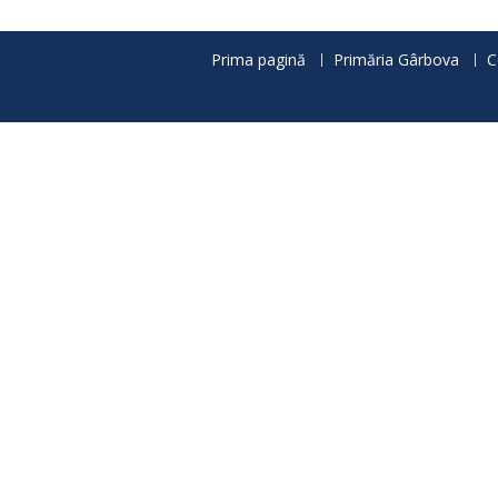
articole
Prima pagină
Primăria Gârbova
C