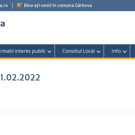
a.ro
Bine ați venit în comuna Gârbova
va
rmatii interes public
Consiliul Local
Info
 21.02.2022