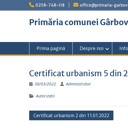
Skip
0258-748-118
office@primaria-garbov
to
content
Primăria comunei Gârbo
Prima pagină
Despre noi
Info
Certificat urbanism 5 din
08/03/2022
Administrator
Autorizatii
Navigare
Certificat urbanism 2 din 11.01.2022
în