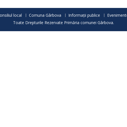
onsiliul local
Comuna Gârbova
Informații publice
Eveniment
Toate Drepturile Rezervate Primăria comunei Gârbova.