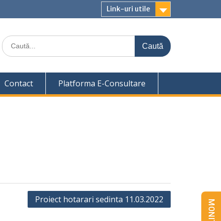
Link-uri utile
Caută
for:
Contact
Platforma E-Consultare
Proiect hotarari sedinta 11.03.2022