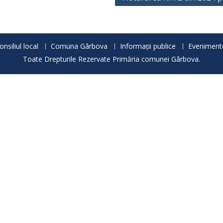
onsiliul local
Comuna Gârbova
Informații publice
Eveniment
Toate Drepturile Rezervate Primăria comunei Gârbova.