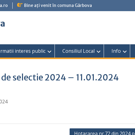
a.ro
Bine ați venit în comuna Gârbova
va
rmatii interes public
Consiliul Local
Info
 de selectie 2024 – 11.01.2024
2024
Hotararea nr.72 din 2024 pr