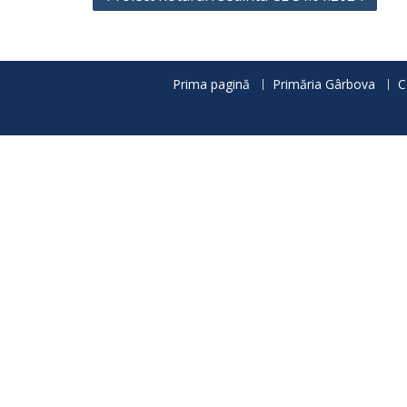
în
articole
Prima pagină
Primăria Gârbova
C