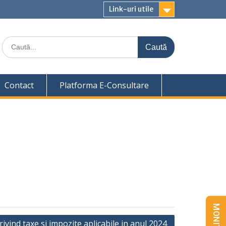
Link-uri utile
Caută
for:
Contact
Platforma E-Consultare
ivind taxe si impozite aplicabile in anul 2024