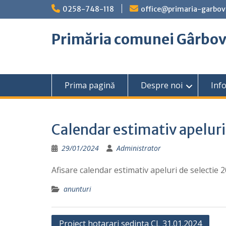
Skip
0258-748-118
office@primaria-garbov
to
content
Primăria comunei Gârbo
Prima pagină
Despre noi
Info
Calendar estimativ apeluri
29/01/2024
Administrator
Afisare calendar estimativ apeluri de selectie 
anunturi
Navigare
Proiect hotarari sedinta CL 31.01.2024