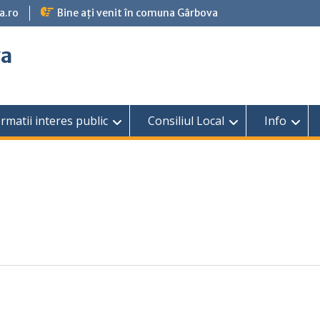
a.ro
Bine ați venit în comuna Gârbova
va
rmatii interes public
Consiliul Local
Info