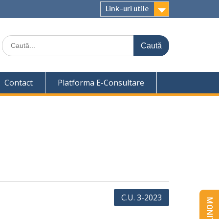
Link-uri utile
Caută
for:
Contact
Platforma E-Consultare
C.U. 3-2023