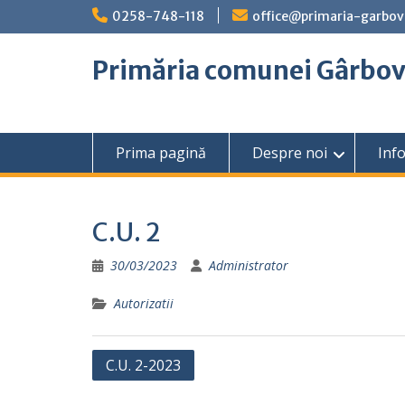
Skip
0258-748-118
office@primaria-garbov
to
content
Primăria comunei Gârbo
Prima pagină
Despre noi
Info
C.U. 2
30/03/2023
Administrator
Autorizatii
Navigare
C.U. 2-2023
în