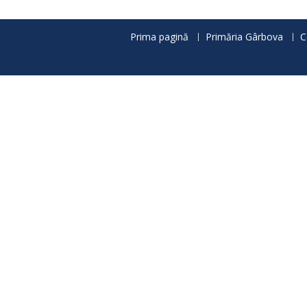
articole
Prima pagină
Primăria Gârbova
C