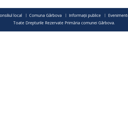
onsiliul local
Comuna Gârbova
Informații publice
Eveniment
Toate Drepturile Rezervate Primăria comunei Gârbova.